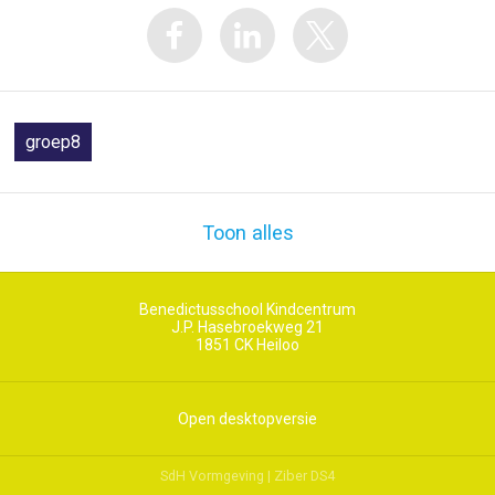
groep8
Toon alles
Benedictusschool Kindcentrum
J.P. Hasebroekweg 21
1851 CK
Heiloo
Open desktopversie
SdH Vormgeving |
Ziber DS4