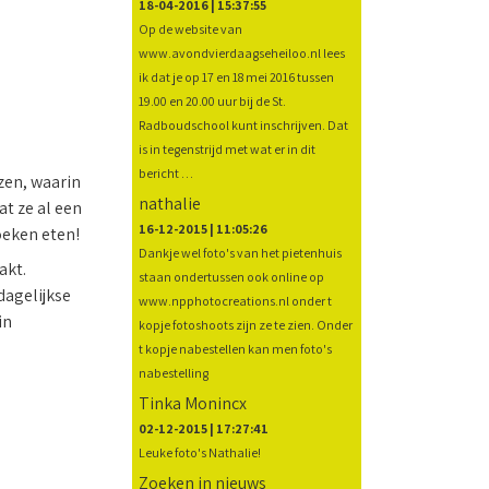
18-04-2016 | 15:37:55
Op de website van
www.avondvierdaagseheiloo.nl lees
ik dat je op 17 en 18 mei 2016 tussen
19.00 en 20.00 uur bij de St.
Radboudschool kunt inschrijven. Dat
is in tegenstrijd met wat er in dit
bericht …
zen, waarin
nathalie
t ze al een
16-12-2015 | 11:05:26
oeken eten!
Dankje wel foto's van het pietenhuis
akt.
staan ondertussen ook online op
dagelijkse
www.npphotocreations.nl onder t
in
kopje fotoshoots zijn ze te zien. Onder
t kopje nabestellen kan men foto's
nabestelling
Tinka Monincx
02-12-2015 | 17:27:41
Leuke foto's Nathalie!
Zoeken in nieuws