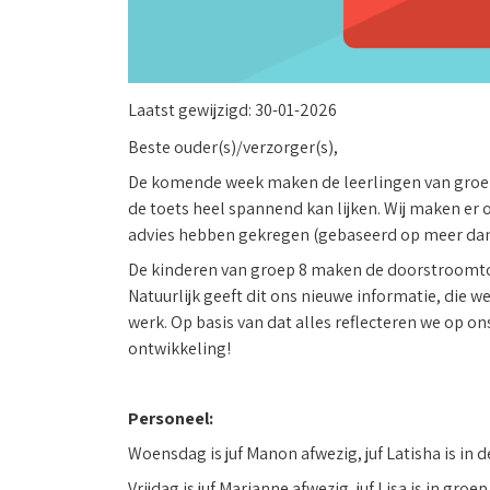
Laatst gewijzigd:
30-01-2026
Beste ouder(s)/verzorger(s),
De komende week maken de leerlingen van groep 
de toets heel spannend kan lijken. Wij maken er
advies hebben gekregen (gebaseerd op meer dan a
De kinderen van groep 8 maken de doorstroomtoe
Natuurlijk geeft dit ons nieuwe informatie, die w
werk. Op basis van dat alles reflecteren we op o
ontwikkeling!
Personeel:
Woensdag is juf Manon afwezig, juf Latisha is in d
Vrijdag is juf Marianne afwezig, juf Lisa is in groep 