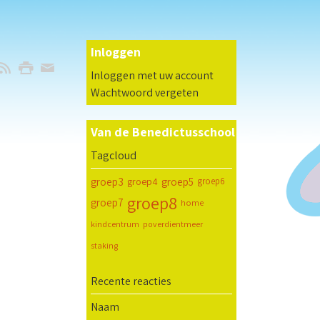
Inloggen
Inloggen met uw account
Wachtwoord vergeten
Van de Benedictusschool
Tagcloud
groep3
groep4
groep5
groep6
groep8
groep7
home
kindcentrum
poverdientmeer
staking
Recente reacties
Naam