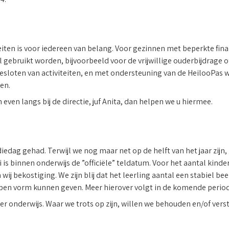
eiten is voor iedereen van belang. Voor gezinnen met beperkte fina
l gebruikt worden, bijvoorbeeld voor de vrijwillige ouderbijdrage 
gesloten van activiteiten, en met ondersteuning van de HeilooPas 
en.
even langs bij de directie, juf Anita, dan helpen we u hiermee.
ag gehad. Terwijl we nog maar net op de helft van het jaar zijn, 
i is binnen onderwijs de ”officiële” teldatum. Voor het aantal kinde
 wij bekostiging. We zijn blij dat het leerling aantal een stabiel be
epen vorm kunnen geven. Meer hierover volgt in de komende period
r onderwijs. Waar we trots op zijn, willen we behouden en/of vers