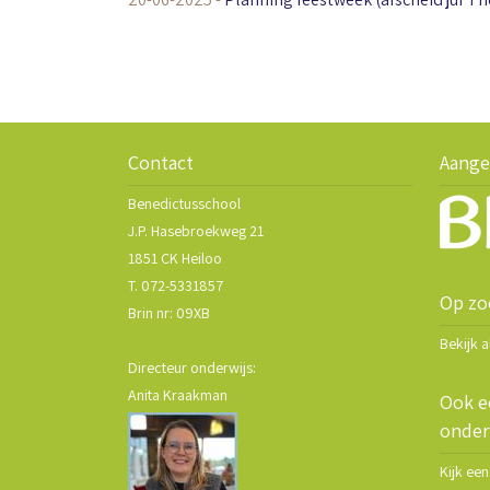
Contact
Aange
Benedictusschool
J.P. Hasebroekweg 21
1851 CK Heiloo
T. 072-5331857
Op zo
Brin nr: 09XB
Bekijk 
Directeur onderwijs:
Anita Kraakman
Ook e
onder
Kijk ee