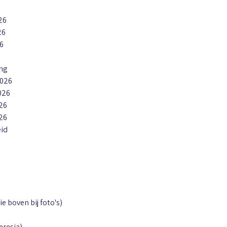
26
26
6
6
ing
2026
026
026
026
eid
ie boven bij foto's)
eresia)