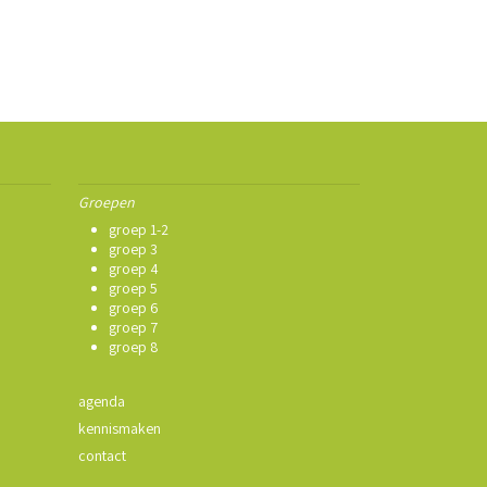
Groepen
groep 1-2
groep 3
groep 4
groep 5
groep 6
groep 7
groep 8
agenda
kennismaken
contact