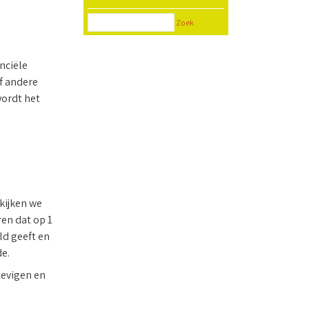
Zoek
nciële
of andere
wordt het
kijken we
ren dat op 1
eld geeft en
e.
tevigen en