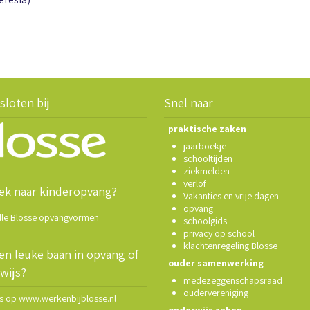
sloten bij
Snel naar
praktische zaken
jaarboekje
schooltijden
ziekmelden
verlof
ek naar kinderopvang?
Vakanties en vrije dagen
opvang
alle Blosse opvangvormen
schoolgids
privacy op school
klachtenregeling Blosse
en leuke baan in opvang of
ouder samenwerking
wijs?
medezeggenschapsraad
oudervereniging
ns op www.werkenbijblosse.nl
onderwijs zaken