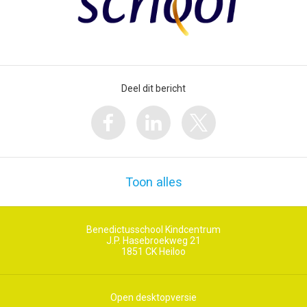
Deel dit bericht
Toon alles
Benedictusschool Kindcentrum
J.P. Hasebroekweg 21
1851 CK
Heiloo
Open desktopversie