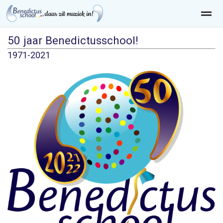
50 jaar Benedictusschool!
1971-2021
Home
Zoeken
Nieuws
Agenda
Pag