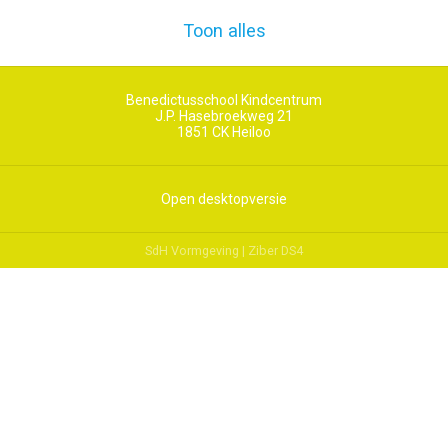
Toon alles
Benedictusschool Kindcentrum
J.P. Hasebroekweg 21
1851 CK
Heiloo
Open desktopversie
SdH Vormgeving |
Ziber DS4