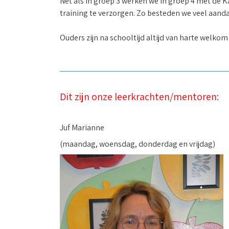
Net als in groep 3 werken we in groep 4 met de K
training te verzorgen. Zo besteden we veel aandac
Ouders zijn na schooltijd altijd van harte welk
Dit zijn onze leerkrachten/mentoren:
Juf Marianne
(maandag, woensdag, donderdag en vrijdag)