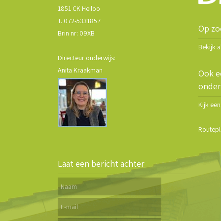
1851 CK Heiloo
T. 072-5331857
Op zo
Brin nr: 09XB
Bekijk 
Directeur onderwijs:
Anita Kraakman
Ook e
onder
Kijk ee
Routepl
Laat een bericht achter