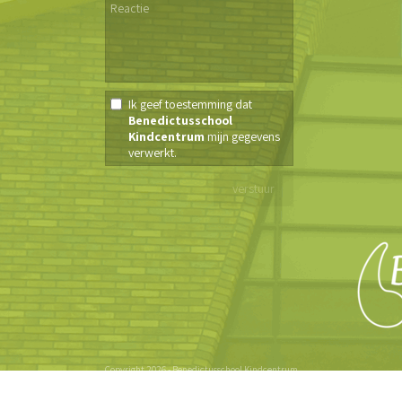
Ik geef toestemming dat
Benedictusschool
Kindcentrum
mijn gegevens
verwerkt.
Copyright 2026 - Benedictusschool Kindcentrum
Inloggen
| SdH Vormgeving -
/Team4School - Webdesign