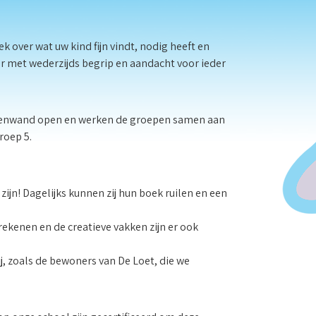
 over wat uw kind fijn vindt, nodig heeft en
ar met wederzijds begrip en aandacht voor ieder
nelenwand open en werken de groepen samen aan
roep 5.
 zijn! Dagelijks kunnen zij hun boek ruilen en een
 rekenen en de creatieve vakken zijn er ook
j, zoals de bewoners van De Loet, die we