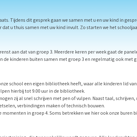
aats. Tijdens dit gesprek gaan we samen met u en uw kind in gesprek
 dat u thuis samen met uw kind invult. Zo starten we het schoolja
grenst aan dat van groep 3. Meerdere keren per week gaat de pa
len de kinderen buiten samen met groep 3 en regelmatig ook met g
 onze school een eigen bibliotheek heeft, waar alle kinderen lid van
en hierbij tot 9.00 uur in de bibliotheek.
ogen zij al snel schrijven met pen of vulpen. Naast taal, schrijven,
metselen, verbindingen maken of technisch bouwen.
ijke momenten in groep 4. Soms betrekken we hier ook onze buren bi