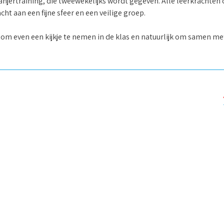
anjertraining, die tweewekelijks wordt gegeven. Alle leerkrachten 
ht aan een fijne sfeer en een veilige groep.
om om even een kijkje te nemen in de klas en natuurlijk om samen 