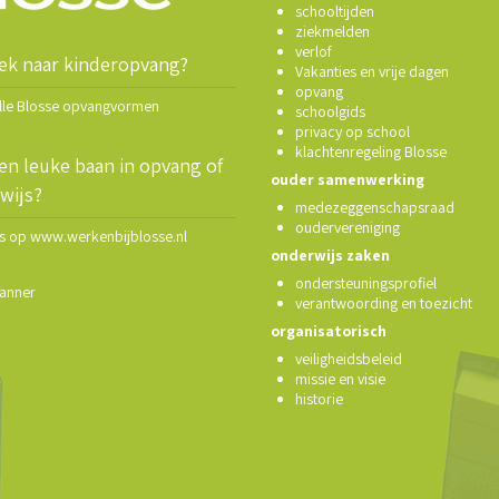
schooltijden
ziekmelden
verlof
ek naar kinderopvang?
Vakanties en vrije dagen
opvang
alle Blosse opvangvormen
schoolgids
privacy op school
klachtenregeling Blosse
en leuke baan in opvang of
ouder samenwerking
wijs?
medezeggenschapsraad
oudervereniging
ns op www.werkenbijblosse.nl
onderwijs zaken
ondersteuningsprofiel
anner
verantwoording en toezicht
organisatorisch
veiligheidsbeleid
missie en visie
historie