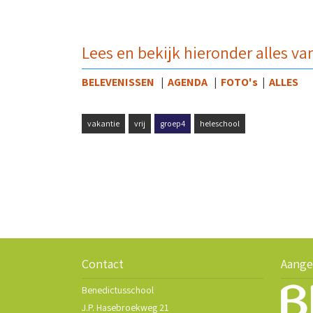
Lees en bekijk hieronder alles v
BELEVENISSEN
|
AGENDA
|
FOTO's
|
ALLES
vakantie
vrij
groep4
heleschool
Contact
Aange
Benedictusschool
J.P. Hasebroekweg 21