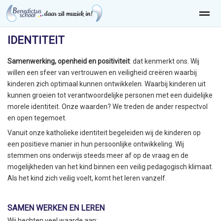
IDENTITEIT
Samenwerking, openheid en positiviteit
: dat kenmerkt ons. Wij
willen een sfeer van vertrouwen en veiligheid creëren waarbij
Home
Zoeken
Nieuws
Agenda
Pag
kinderen zich optimaal kunnen ontwikkelen. Waarbij kinderen uit
kunnen groeien tot verantwoordelijke personen met een duidelijke
morele identiteit. Onze waarden? We treden de ander respectvol
en open tegemoet.
Vanuit onze katholieke identiteit begeleiden wij de kinderen op
een positieve manier in hun persoonlijke ontwikkeling. Wij
stemmen ons onderwijs steeds meer af op de vraag en de
mogelijkheden van het kind binnen een veilig pedagogisch klimaat.
Als het kind zich veilig voelt, komt het leren vanzelf.
SAMEN WERKEN EN LEREN
Wij hechten veel waarde aan: