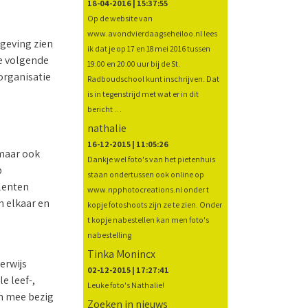
18-04-2016 | 15:37:55
Op de website van
www.avondvierdaagseheiloo.nl lees
lgeving zien
ik dat je op 17 en 18 mei 2016 tussen
De volgende
19.00 en 20.00 uur bij de St.
organisatie
Radboudschool kunt inschrijven. Dat
is in tegenstrijd met wat er in dit
bericht …
nathalie
16-12-2015 | 11:05:26
 maar ook
Dankje wel foto's van het pietenhuis
p
staan ondertussen ook online op
alenten
www.npphotocreations.nl onder t
n elkaar en
kopje fotoshoots zijn ze te zien. Onder
t kopje nabestellen kan men foto's
nabestelling
Tinka Monincx
erwijs
02-12-2015 | 17:27:41
e leef-,
Leuke foto's Nathalie!
en mee bezig
Zoeken in nieuws