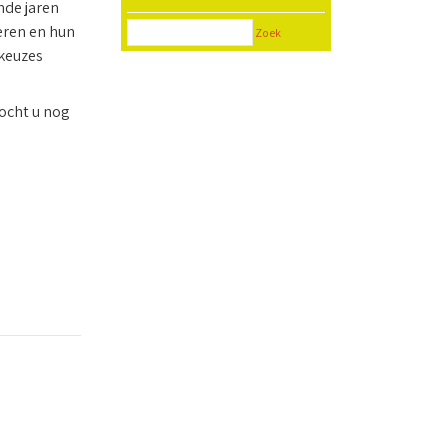
nde jaren
eren en hun
Zoek
 keuzes
ocht u nog