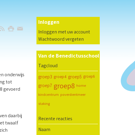
Inloggen
Inloggen met uw account
Wachtwoord vergeten
Van de Benedictusschool
Tagcloud
en onderwijs
groep3
groep4
groep5
groep6
ng tot
groep8
groep7
home
018 gevoerd
kindcentrum
poverdientmeer
staking
ven daarbij
Recente reacties
et twaalf
Naam
zich