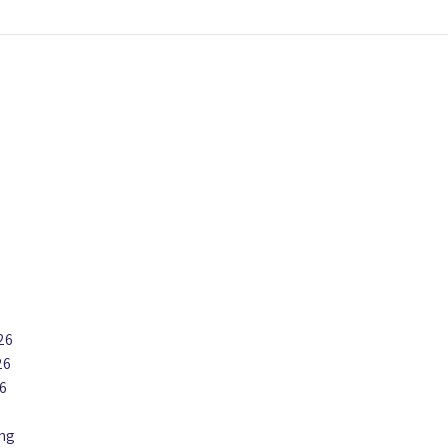
6
26
26
6
6
ing