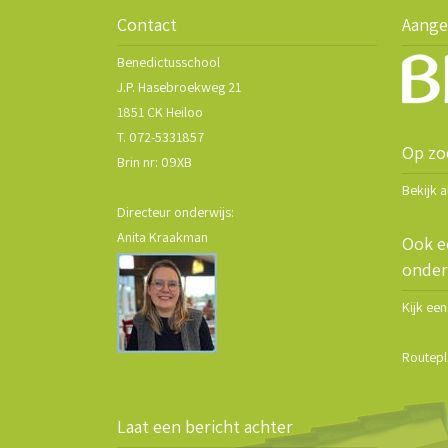
Contact
Aange
Benedictusschool
J.P. Hasebroekweg 21
1851 CK Heiloo
T. 072-5331857
Op zo
Brin nr: 09XB
Bekijk 
Directeur onderwijs:
Anita Kraakman
Ook e
onder
Kijk ee
Routepl
Laat een bericht achter