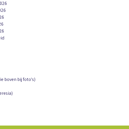
2026
026
026
26
026
eid
ie boven bij foto's)
eresia)