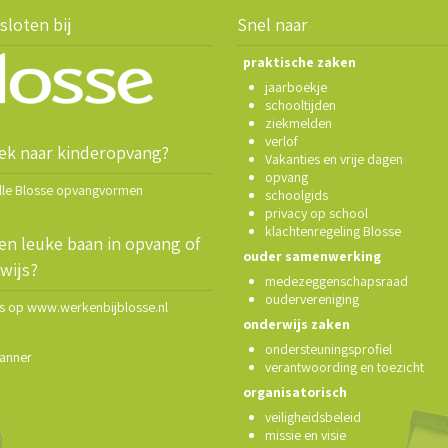
sloten bij
Snel naar
praktische zaken
jaarboekje
schooltijden
ziekmelden
verlof
ek naar kinderopvang?
Vakanties en vrije dagen
opvang
alle Blosse opvangvormen
schoolgids
privacy op school
klachtenregeling Blosse
en leuke baan in opvang of
ouder samenwerking
wijs?
medezeggenschapsraad
oudervereniging
ns op www.werkenbijblosse.nl
onderwijs zaken
ondersteuningsprofiel
anner
verantwoording en toezicht
organisatorisch
veiligheidsbeleid
missie en visie