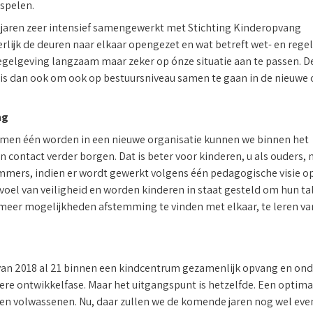
spelen.
e jaren zeer intensief samengewerkt met Stichting Kinderopvang
lijk de deuren naar elkaar opengezet en wat betreft wet- en rege
 regelgeving langzaam maar zeker op ónze situatie aan te passen. 
is dan ook om ook op bestuursniveau samen te gaan in de nieuwe 
ng
samen één worden in een nieuwe organisatie kunnen we binnen het
 contact verder borgen. Dat is beter voor kinderen, u als ouders,
Immers, indien er wordt gewerkt volgens één pedagogische visie o
evoel van veiligheid en worden kinderen in staat gesteld om hun t
t meer mogelijkheden afstemming te vinden met elkaar, te leren va
r van 2018 al 21 binnen een kindcentrum gezamenlijk opvang en ond
ere ontwikkelfase. Maar het uitgangspunt is hetzelfde. Een optimal
 en volwassenen. Nu, daar zullen we de komende jaren nog wel ev